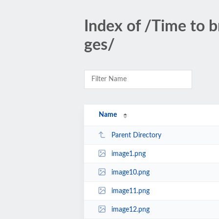
Index of /Time to 
ges/
Name
Parent Directory
image1.png
image10.png
image11.png
image12.png